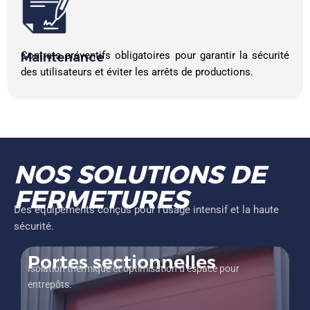
Contrats préventifs obligatoires pour garantir la sécurité
Maintenance
des utilisateurs et éviter les arrêts de productions.
NOS SOLUTIONS DE
FERMETURES
Des équipements conçus pour l’usage intensif et la haute
sécurité.
Portes sectionnelles
Isolation thermique et optimisation d’espace pour
entrepôts.