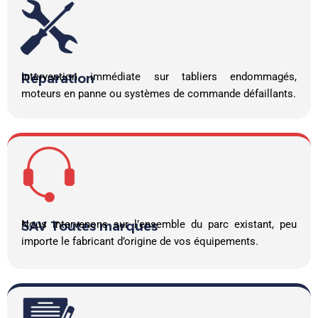
Intervention immédiate sur tabliers endommagés,
Réparation
moteurs en panne ou systèmes de commande défaillants.
Nous intervenons sur l’ensemble du parc existant, peu
SAV Toutes marques
importe le fabricant d’origine de vos équipements.