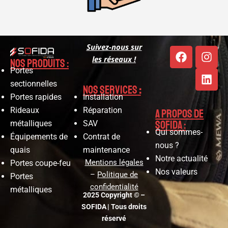
Suivez-nous sur
les réseaux !
Nos produits :
Portes
sectionnelles
Nos services
:
Installation
Portes rapides
Réparation
Rideaux
A propos de
SOFIDA :
SAV
métalliques
Qui sommes-
Contrat de
Équipements de
nous ?
maintenance
quais
Notre actualité
Mentions légales
Portes coupe-feu
Nos valeurs
–
Politique de
Portes
confidentialité
métalliques
2025 Copyright
©
–
SOFIDA | Tous droits
réservé