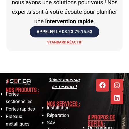
nous avons une solutions pour vous ! Nos
experts sont à votre écoute pour planifier
une
intervention rapide
.
APPELER LE 03.23.79.15.53
STANDARD RÉACTIF
Suivez-nous sur
les réseaux !
Nos produits :
Portes
sectionnelles
Nos services
:
Installation
Portes rapides
Réparation
A propos de
Rideaux
SOFIDA :
SAV
métalliques
Qui sommes-